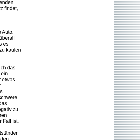
etenden
z findet,
 Auto.
überall
s es
 zu kaufen
ich das
 ein
r etwas
r
rs
 schwere
das
gativ zu
nen
Fall ist.
tständer
aden.