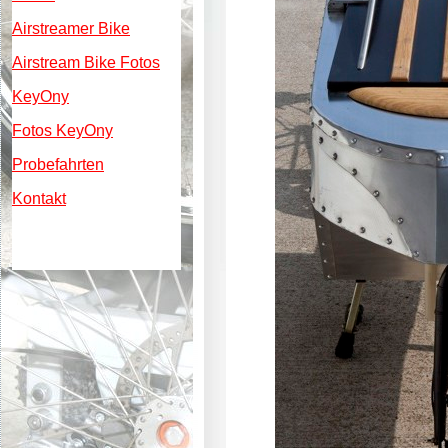
Airstreamer Bike
Airstream Bike Fotos
KeyOny
Fotos KeyOny
Probefahrten
Kontakt