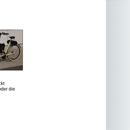
kt
oder die