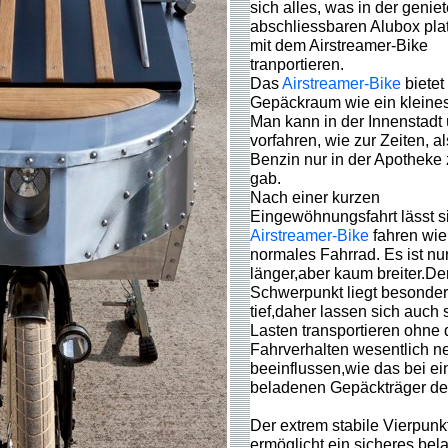
sich alles, was in der geni
abschliessbaren Alubox plat
mit dem Airstreamer-Bike
tranportieren.
Das
Airstreamer-Bike
bietet
Gepäckraum wie ein kleines
Man kann in der Innenstadt 
vorfahren, wie zur Zeiten, al
Benzin nur in der Apotheke
gab.
Nach einer kurzen
Eingewöhnungsfahrt lässt s
Airstreamer-Bike
fahren wie
normales Fahrrad. Es ist nu
länger,aber kaum breiter.De
Schwerpunkt liegt besonde
tief,daher lassen sich auch
Lasten transportieren ohne 
Fahrverhalten wesentlich ne
beeinflussen,wie das bei ei
beladenen Gepäckträger der 
Der extrem stabile Vierpunk
ermöglicht ein sicheres bel