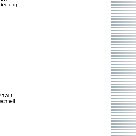
edeutung
rt auf
 schnell